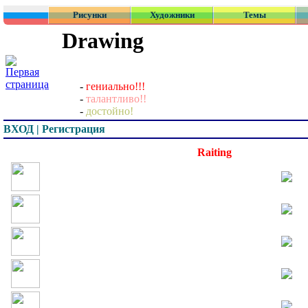
Рисунки
Художники
Темы
Drawing
-
гениально!!!
-
талантливо!!
-
достойно!
ВХОД | Регистрация
Превью
Raiting