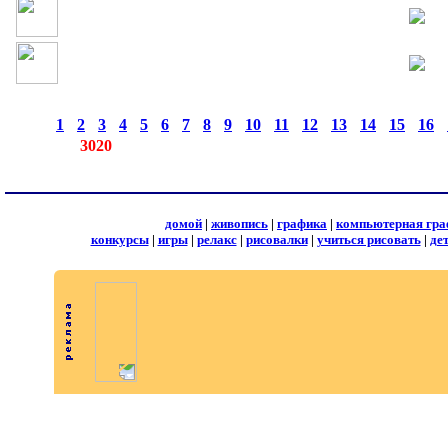
страницы:
◄
·
1
·
2
·
3
·
4
·
5
·
6
·
7
·
8
·
9
·
10
·
11
·
12
·
13
·
14
·
15
·
16
·
записей:
3020
домой
|
живопись
|
графика
|
компьютерная гра
конкурсы
|
игры
|
релакс
|
рисовалки
|
учиться рисовать
|
де