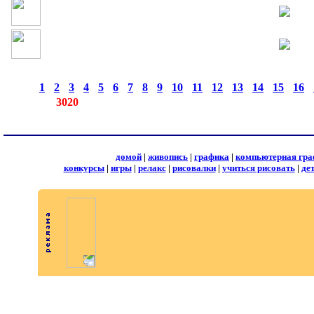
страницы:
◄
·
1
·
2
·
3
·
4
·
5
·
6
·
7
·
8
·
9
·
10
·
11
·
12
·
13
·
14
·
15
·
16
·
записей:
3020
домой
|
живопись
|
графика
|
компьютерная гра
конкурсы
|
игры
|
релакс
|
рисовалки
|
учиться рисовать
|
де