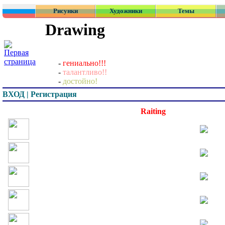
Рисунки
Художники
Темы
Drawing
-
гениально!!!
-
талантливо!!
-
достойно!
ВХОД | Регистрация
Превью
Raiting