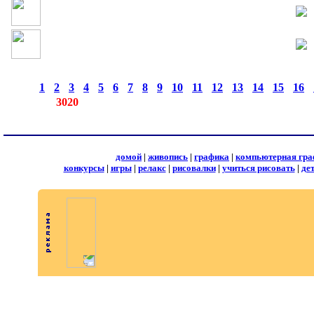
страницы:
◄
·
1
·
2
·
3
·
4
·
5
·
6
·
7
·
8
·
9
·
10
·
11
·
12
·
13
·
14
·
15
·
16
·
записей:
3020
домой
|
живопись
|
графика
|
компьютерная гра
конкурсы
|
игры
|
релакс
|
рисовалки
|
учиться рисовать
|
де