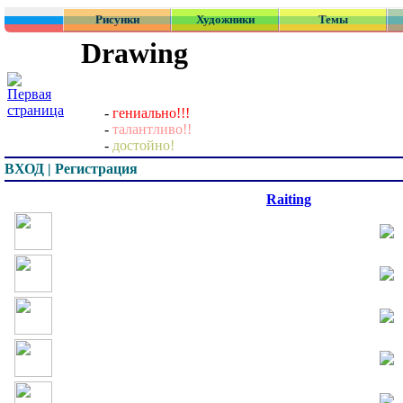
Рисунки
Художники
Темы
Drawing
-
гениально!!!
-
талантливо!!
-
достойно!
ВХОД | Регистрация
Превью
Raiting