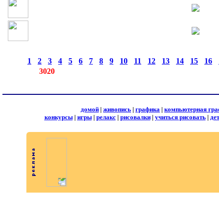
страницы:
◄
·
1
·
2
·
3
·
4
·
5
·
6
·
7
·
8
·
9
·
10
·
11
·
12
·
13
·
14
·
15
·
16
·
записей:
3020
домой
|
живопись
|
графика
|
компьютерная гра
конкурсы
|
игры
|
релакс
|
рисовалки
|
учиться рисовать
|
де