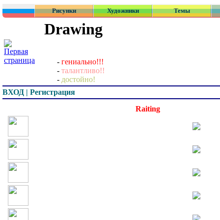
Рисунки
Художники
Темы
Drawing
-
гениально!!!
-
талантливо!!
-
достойно!
ВХОД | Регистрация
Превью
Raiting