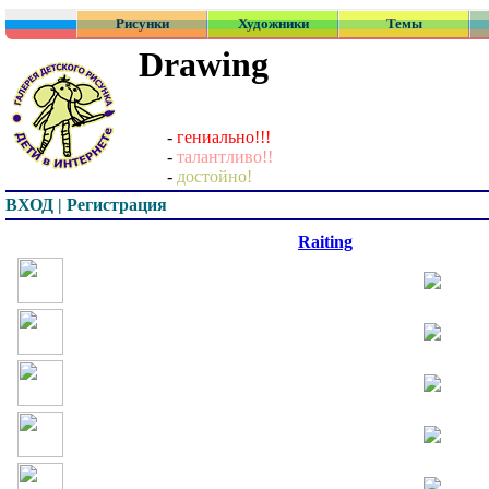
Рисунки
Художники
Темы
Drawing
-
гениально!!!
-
талантливо!!
-
достойно!
ВХОД | Регистрация
Превью
Raiting