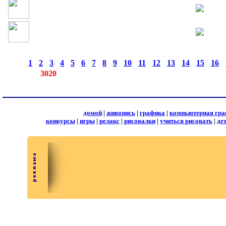
страницы:
◄
·
1
·
2
·
3
·
4
·
5
·
6
·
7
·
8
·
9
·
10
·
11
·
12
·
13
·
14
·
15
·
16
·
записей:
3020
домой
|
живопись
|
графика
|
компьютерная гра
конкурсы
|
игры
|
релакс
|
рисовалки
|
учиться рисовать
|
де