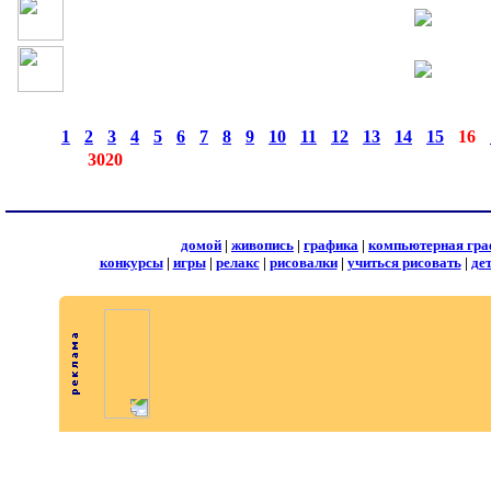
страницы:
◄
·
1
·
2
·
3
·
4
·
5
·
6
·
7
·
8
·
9
·
10
·
11
·
12
·
13
·
14
·
15
·
16
·
записей:
3020
домой
|
живопись
|
графика
|
компьютерная гра
конкурсы
|
игры
|
релакс
|
рисовалки
|
учиться рисовать
|
де