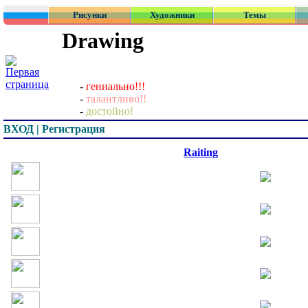
Рисунки
Художники
Темы
Drawing
-
гениально!!!
-
талантливо!!
-
достойно!
ВХОД | Регистрация
Превью
Raiting