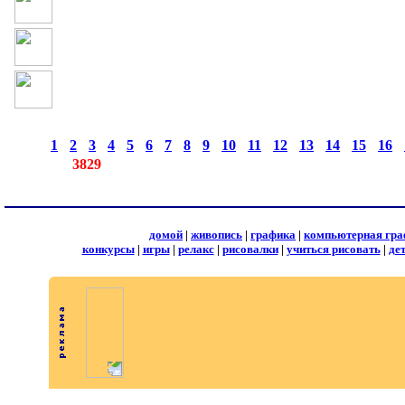
страницы:
◄
·
1
·
2
·
3
·
4
·
5
·
6
·
7
·
8
·
9
·
10
·
11
·
12
·
13
·
14
·
15
·
16
·
записей:
3829
домой
|
живопись
|
графика
|
компьютерная гра
конкурсы
|
игры
|
релакс
|
рисовалки
|
учиться рисовать
|
де