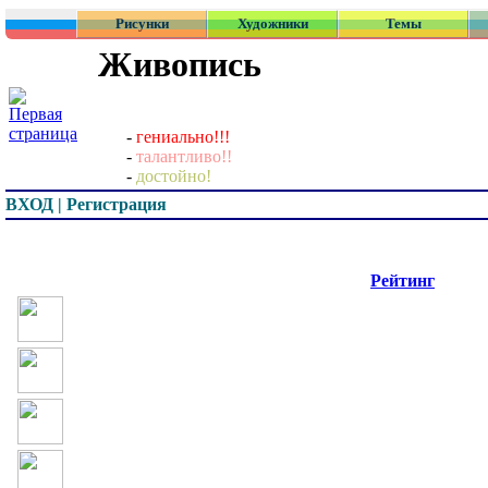
Рисунки
Художники
Темы
Живопись
-
гениально!!!
-
талантливо!!
-
достойно!
ВХОД | Регистрация
Превью
Рейтинг