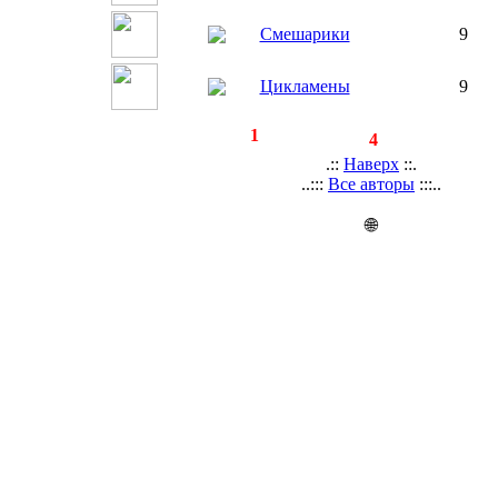
Смешарики
9
Цикламены
9
◄
·
1
►
страницы:
записей:
4
.::
Наверх
::.
..:::
Все авторы
:::..
🌐