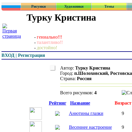
Рисунки
Художники
Темы
Турку Кристина
-
гениально!!!
-
талантливо!!
-
достойно!
ВХОД | Регистрация
Автор:
Турку Кристина
Город:
п.Шолоховский, Ростовска
Страна:
Россия
Всего рисунков:
4
Превью
Рейтинг
Название
Возраст
Анютины глазки
9
Весеннее настроение
9