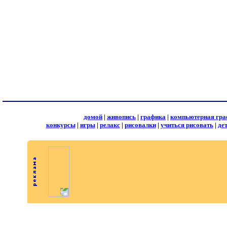
домой
|
живопись
|
графика
|
компьютерная гра
конкурсы
|
игры
|
релакс
|
рисовалки
|
учиться рисовать
|
де