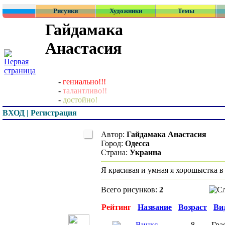
Рисунки
Художники
Темы
Гайдамака
Анастасия
-
гениально!!!
-
талантливо!!
-
достойно!
ВХОД | Регистрация
Автор:
Гайдамака Анастасия
Город:
Одесса
Страна:
Украина
Я красивая и умная я хорошыстка в
Всего рисунков:
2
Превью
Рейтинг
Название
Возраст
Ви
Винкс
8
Гра