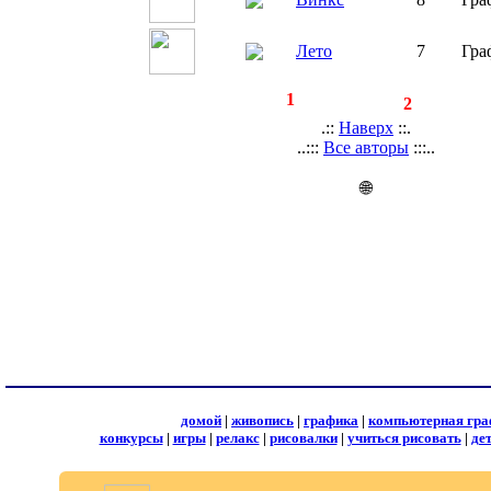
Лето
7
Гра
◄
·
1
►
страницы:
записей:
2
.::
Наверх
::.
..:::
Все авторы
:::..
🌐
домой
|
живопись
|
графика
|
компьютерная гра
конкурсы
|
игры
|
релакс
|
рисовалки
|
учиться рисовать
|
де