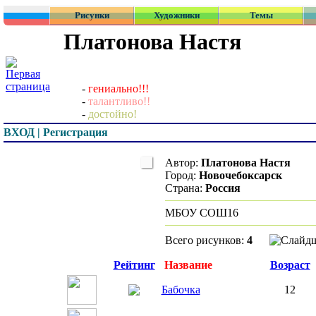
Рисунки
Художники
Темы
Платонова Настя
-
гениально!!!
-
талантливо!!
-
достойно!
ВХОД | Регистрация
Автор:
Платонова Н
Город:
Новочебокса
Страна:
Россия
МБОУ СОШ16
Всего рисунков:
4
Превью
Рейтинг
Название
Возраст
Бабочка
12