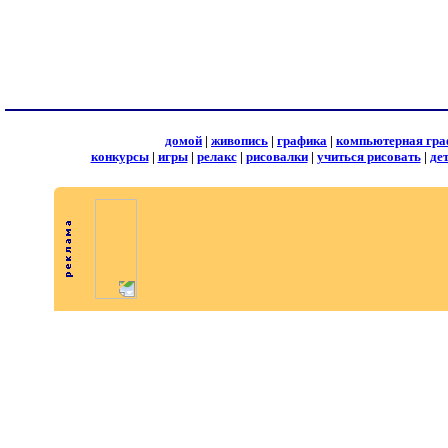
домой
|
живопись
|
графика
|
компьютерная гра
конкурсы
|
игры
|
релакс
|
рисовалки
|
учиться рисовать
|
де