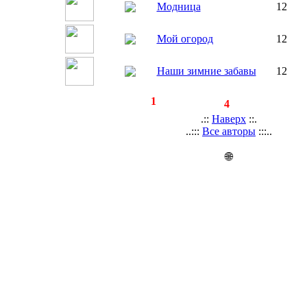
Модница
12
Мой огород
12
Наши зимние забавы
12
◄
·
1
►
страницы:
записей:
4
.::
Наверх
::.
..:::
Все авторы
:::..
🌐