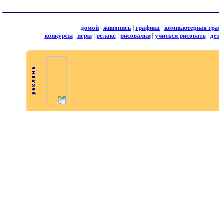
домой
|
живопись
|
графика
|
компьютерная гра
конкурсы
|
игры
|
релакс
|
рисовалки
|
учиться рисовать
|
де