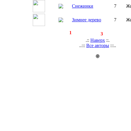
Снежинки
7
Ж
Зимнее дерево
7
Ж
◄
·
1
►
страницы:
записей:
3
.::
Наверх
::.
..:::
Все авторы
:::..
🌐