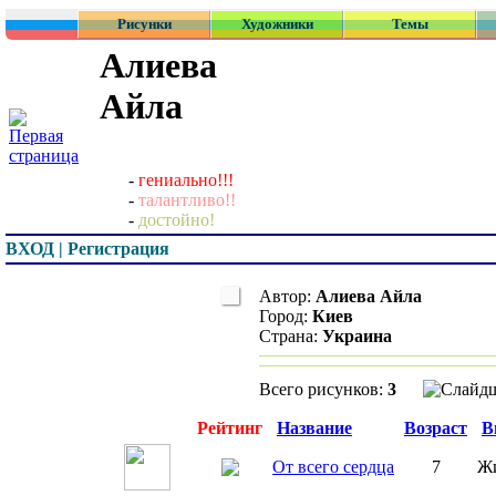
Рисунки
Художники
Темы
Алиева
Айла
-
гениально!!!
-
талантливо!!
-
достойно!
ВХОД | Регистрация
Автор:
Алиева Айла
Город:
Киев
Страна:
Украина
Всего рисунков:
3
Превью
Рейтинг
Название
Возраст
В
От всего сердца
7
Ж