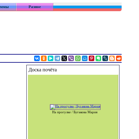
аммы
Разное
Доска почёта
На прогулке / Бугакова Мария