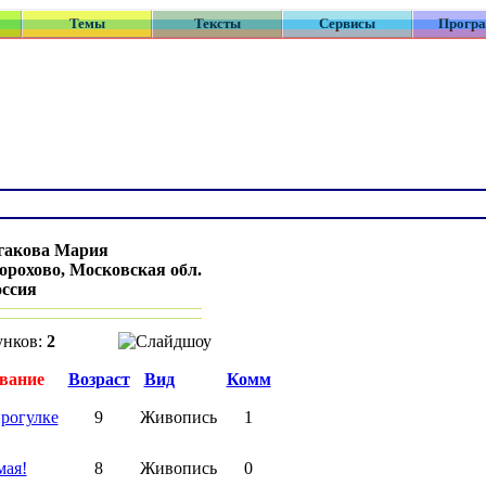
Темы
Тексты
Сервисы
Прогр
гакова Мария
орохово, Московская обл.
оссия
унков:
2
вание
Возраст
Вид
Комм
рогулке
9
Живопись
1
мая!
8
Живопись
0