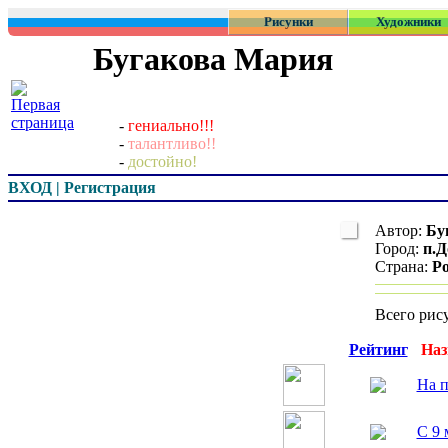
Рисунки
Художники
Бугакова Мария
-
гениально!!!
-
талантливо!!
-
достойно!
ВХОД | Регистрация
Автор:
Бу
Город:
п.Д
Страна:
Р
Всего рис
Превью
Рейтинг
Наз
На п
С 9 