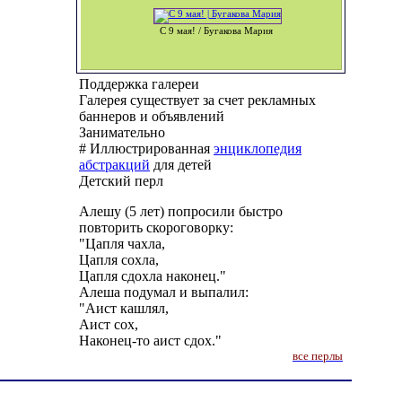
С 9 мая! / Бугакова Мария
Поддержка галереи
Галерея существует за счет рекламных
баннеров и объявлений
Занимательно
# Иллюстрированная
энциклопедия
абстракций
для детей
Детский перл
Алешу (5 лет) попросили быстро
повторить скороговорку:
"Цапля чахла,
Цапля сохла,
Цапля сдохла наконец."
Алеша подумал и выпалил:
"Аист кашлял,
Аист сох,
Наконец-то аист сдох."
все перлы