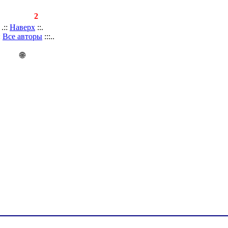
записей:
2
.::
Наверх
::.
::
Все авторы
:::..
🌐