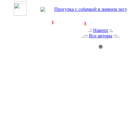
Прогулка с собачкой в зимнем лесу
◄
·
1
►
страницы:
записей:
3
.::
Наверх
::.
..:::
Все авторы
:::..
🌐