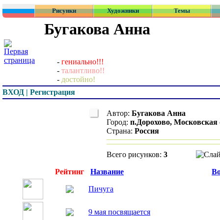
Рисунки
Художники
Темы
Бугакова Анна
-
гениально!!!
-
талантливо!!
-
достойно!
ВХОД | Регистрация
Автор:
Бугакова Анна
Город:
п.Дорохово, Московская 
Страна:
Россия
Всего рисунков:
3
Превью
Рейтинг
Название
Во
Пичуга
9 мая посвящается