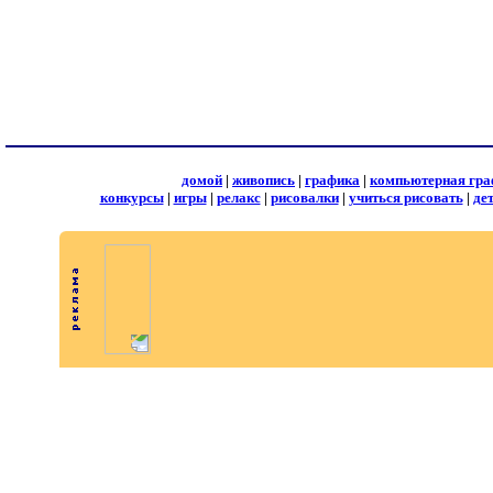
домой
|
живопись
|
графика
|
компьютерная гра
конкурсы
|
игры
|
релакс
|
рисовалки
|
учиться рисовать
|
де