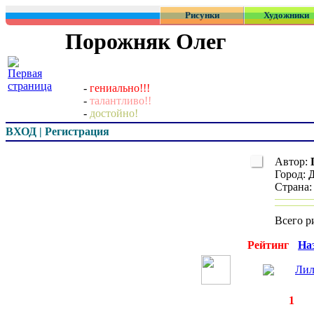
Рисунки
Художники
Порожняк Олег
-
гениально!!!
-
талантливо!!
-
достойно!
ВХОД | Регистрация
Автор:
Город:
Страна
Всего р
Превью
Рейтинг
На
Ли
◄
·
1
►
страницы: