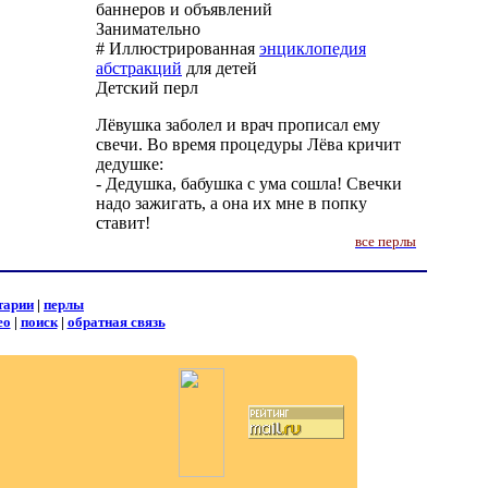
баннеров и объявлений
Занимательно
# Иллюстрированная
энциклопедия
абстракций
для детей
Детский перл
Лёвушка заболел и врач прописал ему
свечи. Во время процедуры Лёва кричит
дедушке:
- Дедушка, бабушка с ума сошла! Свечки
надо зажигать, а она их мне в попку
ставит!
все перлы
тарии
|
перлы
ео
|
поиск
|
обратная связь