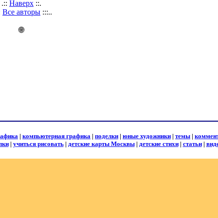
.::
Наверх
::.
::
Все авторы
:::..
🌐
рафика
|
компьютерная графика
|
поделки
|
юные художники
|
темы
|
коммен
лки
|
учиться рисовать
|
детские карты Москвы
|
детские стихи
|
статьи
|
вид