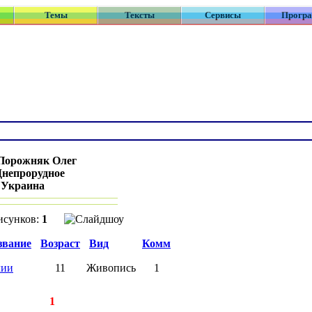
Темы
Тексты
Сервисы
Прогр
Порожняк Олег
Днепрорудное
:
Украина
исунков:
1
звание
Возраст
Вид
Комм
лии
11
Живопись
1
записей:
1