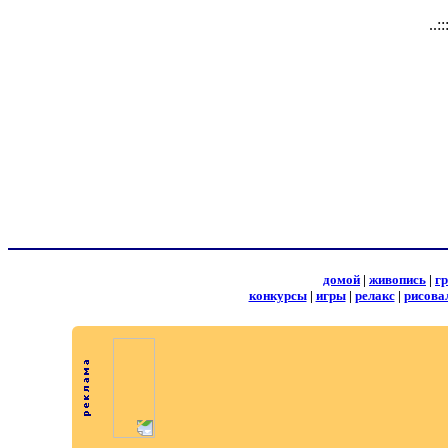
..:
домой
|
живопись
|
г
конкурсы
|
игры
|
релакс
|
рисова