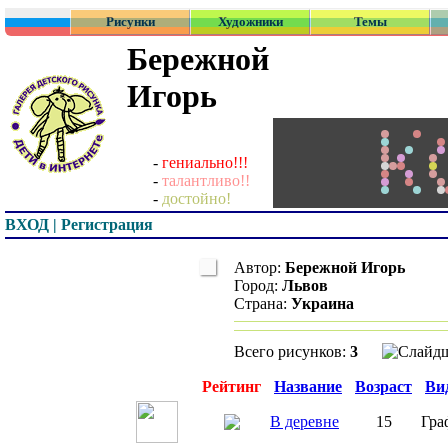
Рисунки
Художники
Темы
Бережной
Игорь
-
гениально!!!
-
талантливо!!
-
достойно!
ВХОД | Регистрация
Автор:
Бережной Игорь
Город:
Львов
Страна:
Украина
Всего рисунков:
3
Превью
Рейтинг
Название
Возраст
Ви
В деревне
15
Гра