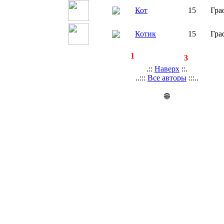
Кот
15
Гра
Котик
15
Гра
◄
·
1
►
страницы:
записей:
3
.::
Наверх
::.
..:::
Все авторы
:::..
🌐