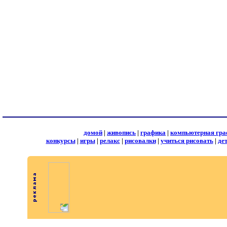
домой
|
живопись
|
графика
|
компьютерная гра
конкурсы
|
игры
|
релакс
|
рисовалки
|
учиться рисовать
|
де