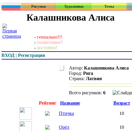
Рисунки
Художники
Темы
Калашникова Алиса
-
гениально!!!
-
талантливо!!
-
достойно!
ВХОД | Регистрация
Автор:
Калашникова Алиса
Город:
Рига
Страна:
Латвия
Всего рисунков:
6
Превью
Рейтинг
Название
Возраст
Птичка
10
Орёл
10