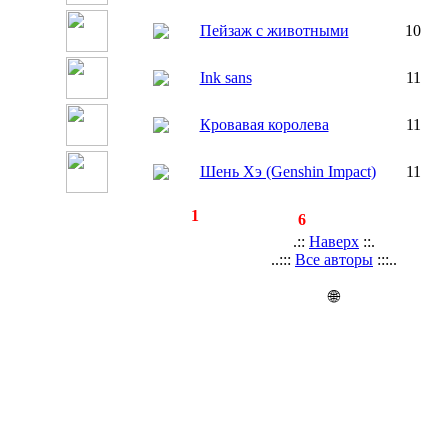
Пейзаж с животными
10
Ink sans
11
Кровавая королева
11
Шень Хэ (Genshin Impact)
11
◄
·
1
►
страницы:
записей:
6
.::
Наверх
::.
..:::
Все авторы
:::..
🌐