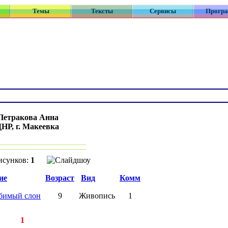
Темы
Тексты
Сервисы
Прогр
Петракова Анна
НР, г. Макеевка
:
исунков:
1
ие
Возраст
Вид
Комм
бимый слон
9
Живопись
1
исей:
1