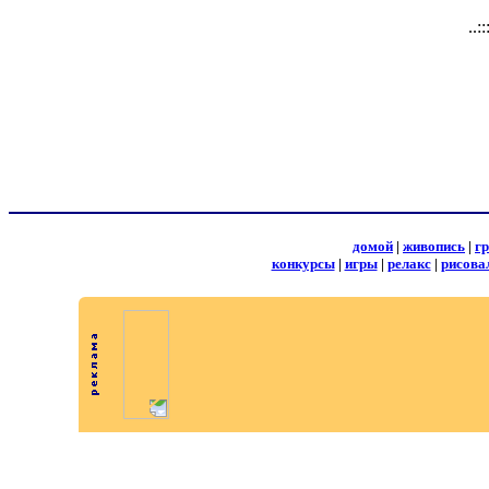
..:
домой
|
живопись
|
г
конкурсы
|
игры
|
релакс
|
рисова