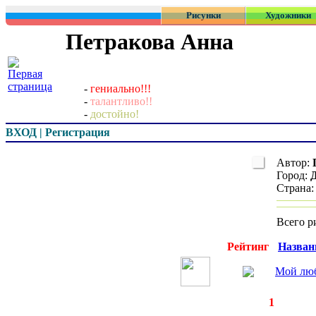
Рисунки
Художники
Петракова Анна
-
гениально!!!
-
талантливо!!
-
достойно!
ВХОД | Регистрация
Автор:
Город:
Д
Страна
Всего р
Превью
Рейтинг
Назван
Мой лю
◄
·
1
►
страницы:
зап