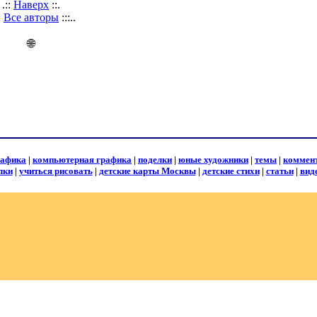
.::
Наверх
::.
::
Все авторы
:::..
🌐
рафика
|
компьютерная графика
|
поделки
|
юные художники
|
темы
|
коммен
лки
|
учиться рисовать
|
детские карты Москвы
|
детские стихи
|
статьи
|
вид