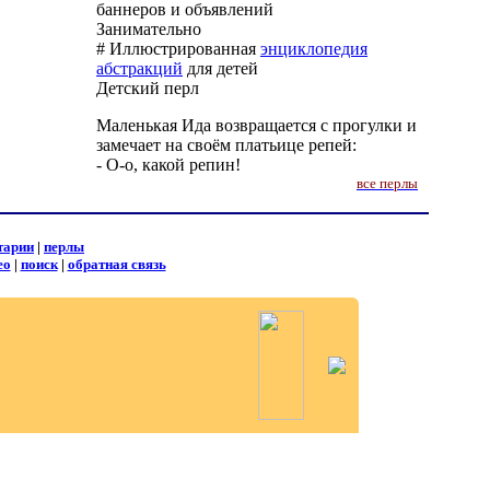
баннеров и объявлений
Занимательно
# Иллюстрированная
энциклопедия
абстракций
для детей
Детский перл
Маленькая Ида возвращается с прогулки и
замечает на своём платьице репей:
- О-о, какой репин!
все перлы
тарии
|
перлы
ео
|
поиск
|
обратная связь