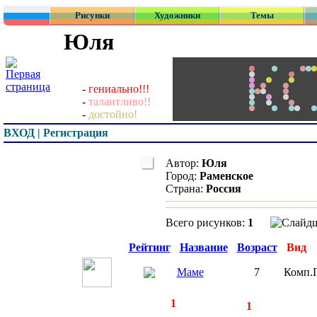
Рисунки
Художники
Темы
Юля
-
гениально!!!
-
талантливо!!
-
достойно!
ВХОД | Регистрация
Автор:
Юля
Город:
Раменское
Страна:
Россия
Всего рисунков:
1
Превью
Рейтинг
Название
Возраст
Вид
Маме
7
Комп.
◄
·
1
►
страницы:
записей:
1