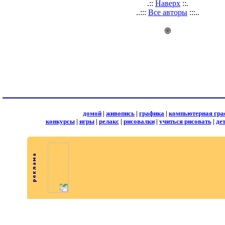
.::
Наверх
::.
..:::
Все авторы
:::..
🌐
домой
|
живопись
|
графика
|
компьютерная гра
конкурсы
|
игры
|
релакс
|
рисовалки
|
учиться рисовать
|
де