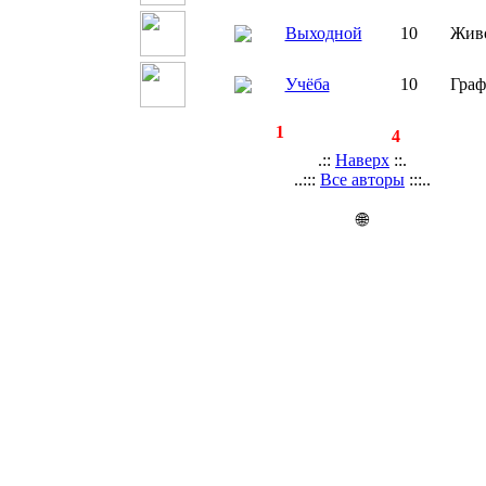
Выходной
10
Жив
Учёба
10
Граф
◄
·
1
►
страницы:
записей:
4
.::
Наверх
::.
..:::
Все авторы
:::..
🌐