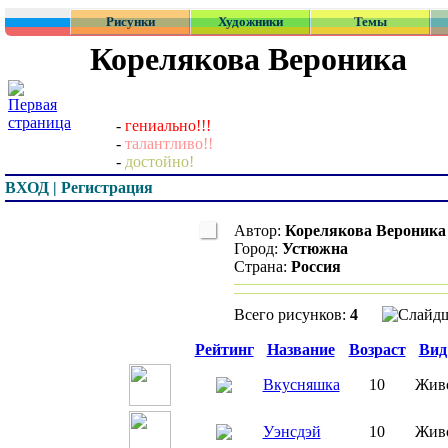
Рисунки
Художники
Темы
Корелякова Вероника
-
гениально!!!
-
талантливо!!
-
достойно!
ВХОД | Регистрация
Автор:
Корелякова Вероника
Город:
Устюжна
Страна:
Россия
Всего рисунков:
4
Превью
Рейтинг
Название
Возраст
Вид
Вкусняшка
10
Жив
Уэнсдэй
10
Жив