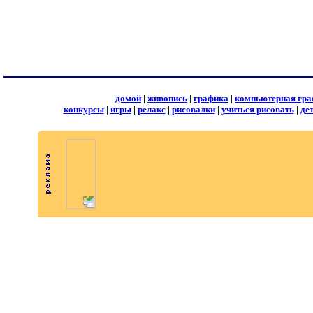
домой
|
живопись
|
графика
|
компьютерная гра
конкурсы
|
игры
|
релакс
|
рисовалки
|
учиться рисовать
|
де