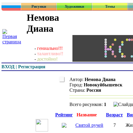
Рисунки
Художники
Темы
Немова
Диана
-
гениально!!!
-
талантливо!!
-
достойно!
ВХОД | Регистрация
Автор:
Немова Диана
Город:
Новокуйбышевск
Страна:
Россия
Всего рисунков:
1
Превью
Рейтинг
Название
Возраст
Ви
Святой ручей
7
Жи