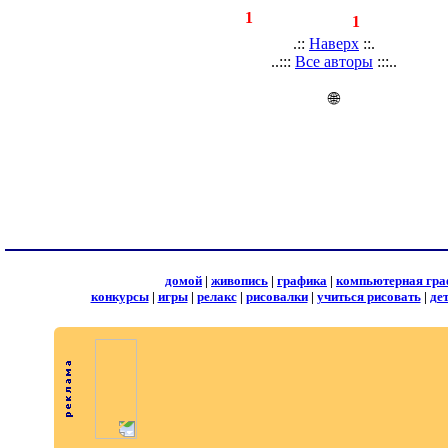
◄
·
1
►
страницы:
записей:
1
.::
Наверх
::.
..:::
Все авторы
:::..
🌐
домой
|
живопись
|
графика
|
компьютерная гра
конкурсы
|
игры
|
релакс
|
рисовалки
|
учиться рисовать
|
де