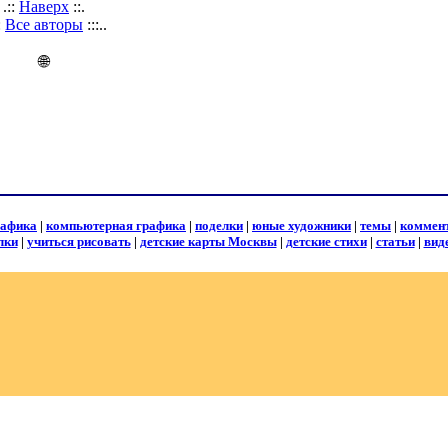
.::
Наверх
::.
::
Все авторы
:::..
🌐
рафика
|
компьютерная графика
|
поделки
|
юные художники
|
темы
|
коммен
лки
|
учиться рисовать
|
детские карты Москвы
|
детские стихи
|
статьи
|
вид