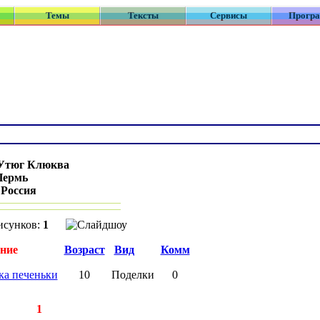
Темы
Тексты
Сервисы
Прогр
Утюг Клюква
Пермь
:
Россия
исунков:
1
ние
Возраст
Вид
Комм
ка печеньки
10
Поделки
0
писей:
1