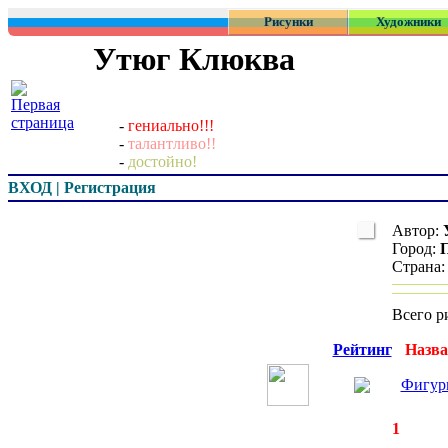
Рисунки
Художники
Утюг Клюква
-
гениально!!!
-
талантливо!!
-
достойно!
ВХОД | Регистрация
Автор:
Город:
Страна
Всего р
Превью
Рейтинг
Назва
Фигур
◄
·
1
►
страницы:
за