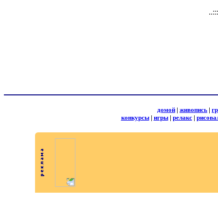
..:
домой
|
живопись
|
г
конкурсы
|
игры
|
релакс
|
рисова