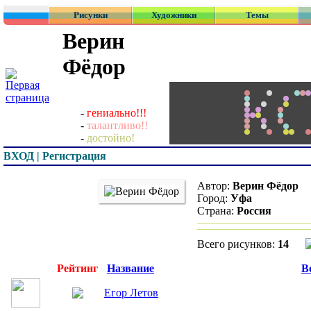
Рисунки
Художники
Темы
Верин
Фёдор
-
гениально!!!
-
талантливо!!
-
достойно!
ВХОД | Регистрация
Автор:
Верин Фёдор
Город:
Уфа
Страна:
Россия
Всего рисунков:
14
Превью
Рейтинг
Название
В
Егор Летов