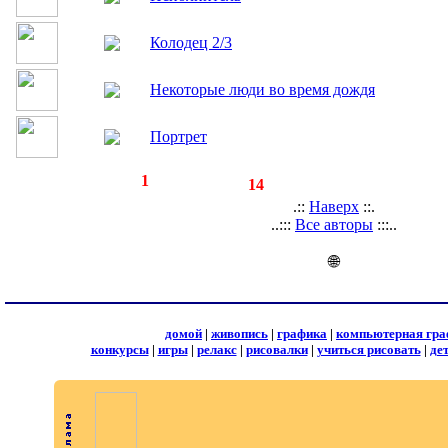
Колодец 2/3
Некоторые люди во время дождя
Портрет
◄
·
1
►
страницы:
записей:
14
.::
Наверх
::.
..:::
Все авторы
:::..
🌐
домой
|
живопись
|
графика
|
компьютерная гра
конкурсы
|
игры
|
релакс
|
рисовалки
|
учиться рисовать
|
де