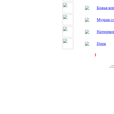
Божья ко
Мудрая с
Натюрмор
Цирк
◄
·
1
►
страницы:
запи
..: