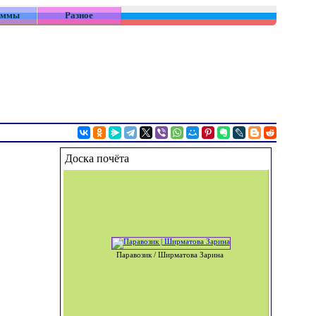
аммы
Разное
Доска почёта
Паравозик / Ширматова Зарина