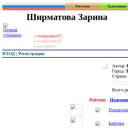
Рисунки
Художники
Ширматова Зарина
-
гениально!!!
-
талантливо!!
-
достойно!
ВХОД | Регистрация
Автор:
Город:
Страна
Всего р
Превью
Рейтинг
Названи
Паравози
Бабочка