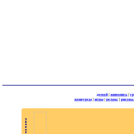
домой
|
живопись
|
г
конкурсы
|
игры
|
релакс
|
рисова