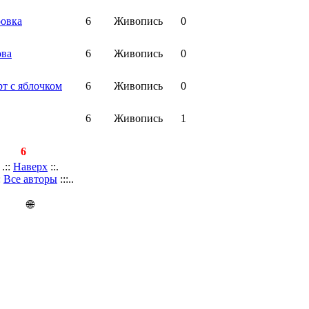
ровка
6
Живопись
0
ова
6
Живопись
0
т с яблочком
6
Живопись
0
6
Живопись
1
сей:
6
.::
Наверх
::.
::
Все авторы
:::..
🌐