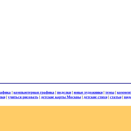
рафика
|
компьютерная графика
|
поделки
|
юные художники
|
темы
|
коммен
лки
|
учиться рисовать
|
детские карты Москвы
|
детские стихи
|
статьи
|
вид