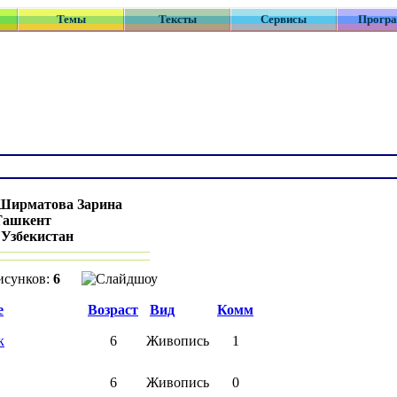
Темы
Тексты
Сервисы
Прогр
Ширматова Зарина
Ташкент
:
Узбекистан
исунков:
6
е
Возраст
Вид
Комм
к
6
Живопись
1
6
Живопись
0