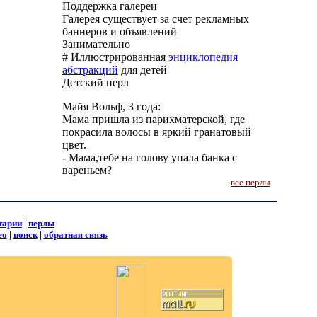
Поддержка галереи
Галерея существует за счет рекламных
баннеров и объявлений
Занимательно
# Иллюстрированная
энциклопедия
абстракций
для детей
Детский перл
Майя Вольф, 3 года:
Мама пришла из парихматерской, где
покрасила волосы в яркий гранатовый
цвет.
- Мама,тебе на голову упала банка с
вареньем?
все перлы
тарии
|
перлы
ео
|
поиск
|
обратная связь