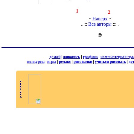
◄
·
1
►
страницы:
записей:
2
.::
Наверх
::.
..:::
Все авторы
:::..
🌐
домой
|
живопись
|
графика
|
компьютерная гра
конкурсы
|
игры
|
релакс
|
рисовалки
|
учиться рисовать
|
де