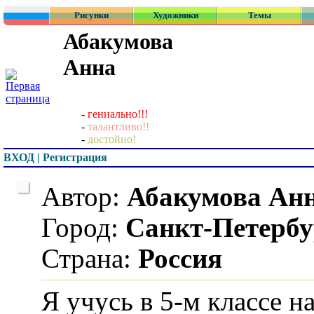
Рисунки
Художники
Темы
Абакумова
Анна
-
гениально!!!
-
талантливо!!
-
достойно!
ВХОД | Регистрация
Автор:
Абакумова Ан
Город:
Санкт-Петербу
Страна:
Россия
Я учусь в 5-м классе н