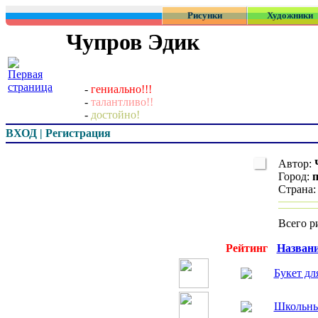
Рисунки
Художники
Чупров Эдик
-
гениально!!!
-
талантливо!!
-
достойно!
ВХОД | Регистрация
Автор:
Город:
Страна
Всего р
Превью
Рейтинг
Назван
Букет дл
Школьны