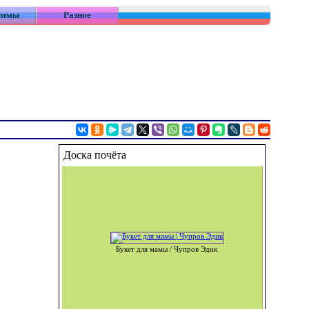
аммы
Разное
Доска почёта
Букет для мамы / Чупров Эдик