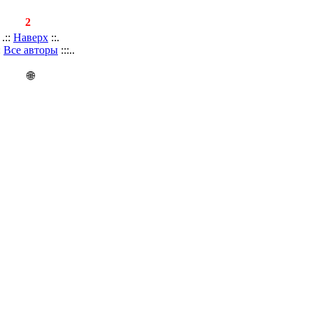
исей:
2
.::
Наверх
::.
::
Все авторы
:::..
🌐