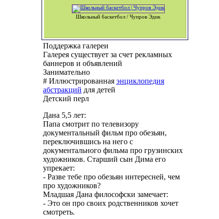
Школьный баскетбол / Чупров Эдик
Поддержка галереи
Галерея существует за счет рекламных
баннеров и объявлений
Занимательно
# Иллюстрированная
энциклопедия
абстракций
для детей
Детский перл
Дана 5,5 лет:
Папа смотрит по телевизору
документальный фильм про обезьян,
переключившись на него с
документального фильма про грузинских
художников. Старший сын Дима его
упрекает:
- Разве тебе про обезьян интересней, чем
про художников?
Младшая Дана философски замечает:
- Это он про своих родственников хочет
смотреть.