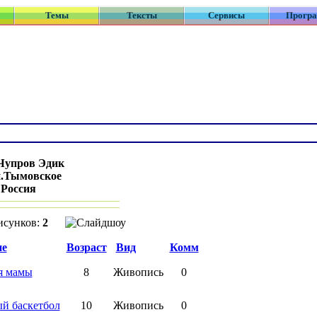
Темы
Тексты
Сервисы
Прогр
Чупров Эдик
п.Тымовское
:
Россия
исунков:
2
ие
Возраст
Вид
Комм
я мамы
8
Живопись
0
й баскетбол
10
Живопись
0