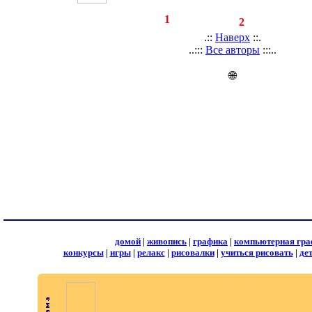
◄
·
1
►
страницы:
записей:
2
.::
Наверх
::.
..:::
Все авторы
:::..
🌐
домой
|
живопись
|
графика
|
компьютерная гра
конкурсы
|
игры
|
релакс
|
рисовалки
|
учиться рисовать
|
де