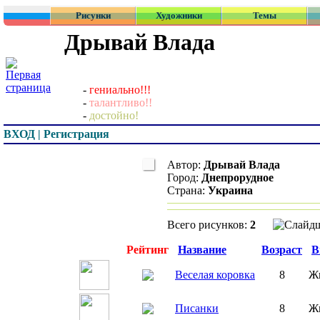
Рисунки
Художники
Темы
Дрывай Влада
-
гениально!!!
-
талантливо!!
-
достойно!
ВХОД | Регистрация
Автор:
Дрывай Влада
Город:
Днепрорудное
Страна:
Украина
Всего рисунков:
2
Превью
Рейтинг
Название
Возраст
В
Веселая коровка
8
Ж
Писанки
8
Ж