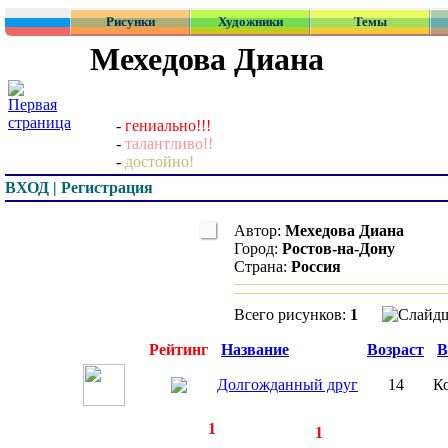
Рисунки
Художники
Темы
Мехедова Диана
-
гениально!!!
-
талантливо!!
-
достойно!
ВХОД | Регистрация
Автор:
Мехедова Диана
Город:
Ростов-на-Дону
Страна:
Россия
Всего рисунков:
1
Превью
Рейтинг
Название
Возраст
В
Долгожданный друг
14
К
◄
·
1
►
страницы:
записей:
1