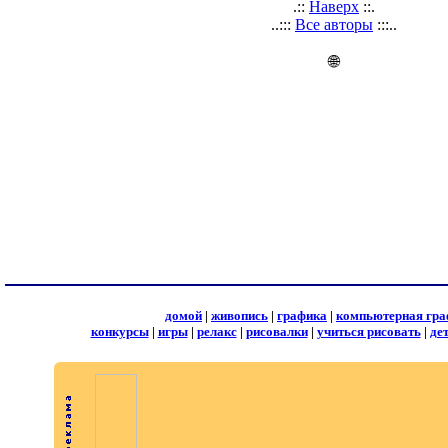
.::
Наверх
::.
..:::
Все авторы
:::..
🌐
домой
|
живопись
|
графика
|
компьютерная гра
конкурсы
|
игры
|
релакс
|
рисовалки
|
учиться рисовать
|
де