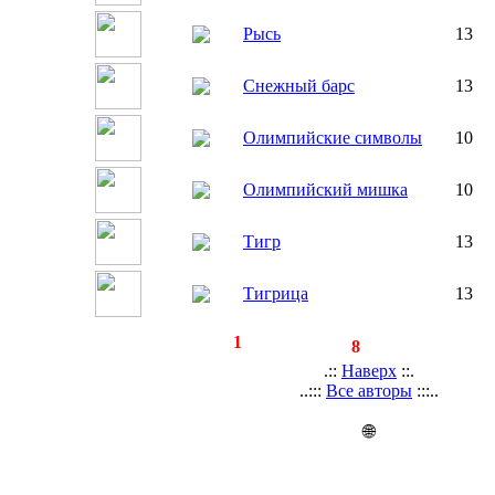
Рысь
13
Снежный барс
13
Олимпийские символы
10
Олимпийский мишка
10
Тигр
13
Тигрица
13
◄
·
1
►
страницы:
записей:
8
.::
Наверх
::.
..:::
Все авторы
:::..
🌐