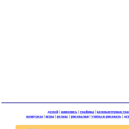
домой
|
живопись
|
графика
|
компьютерная гра
конкурсы
|
игры
|
релакс
|
рисовалки
|
учиться рисовать
|
де