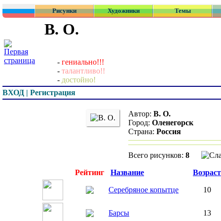
Рисунки
Художники
Темы
В. О.
-
гениально!!!
-
талантливо!!
-
достойно!
ВХОД | Регистрация
Автор:
В. О.
Город:
Оленегорск
Страна:
Россия
Всего рисунков:
8
Превью
Рейтинг
Название
Возраст
Серебряное копытце
10
Барсы
13