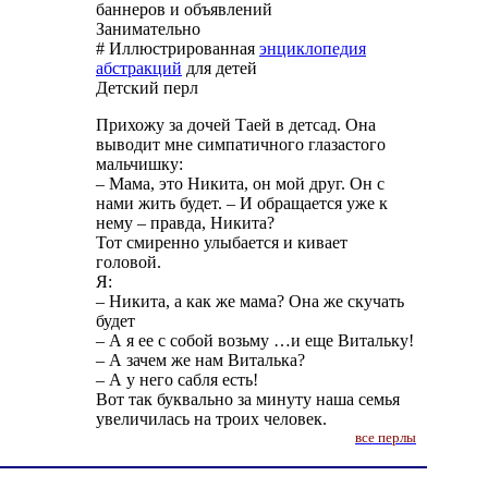
баннеров и объявлений
Занимательно
# Иллюстрированная
энциклопедия
абстракций
для детей
Детский перл
Прихожу за дочей Таей в детсад. Она
выводит мне симпатичного глазастого
мальчишку:
– Мама, это Никита, он мой друг. Он с
нами жить будет. – И обращается уже к
нему – правда, Никита?
Тот смиренно улыбается и кивает
головой.
Я:
– Никита, а как же мама? Она же скучать
будет
– А я ее с собой возьму …и еще Витальку!
– А зачем же нам Виталька?
– А у него сабля есть!
Вот так буквально за минуту наша семья
увеличилась на троих человек.
все перлы