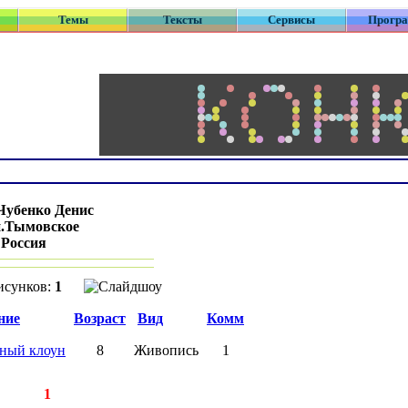
Темы
Тексты
Сервисы
Прогр
Чубенко Денис
п.Тымовское
:
Россия
исунков:
1
ние
Возраст
Вид
Комм
ный клоун
8
Живопись
1
писей:
1