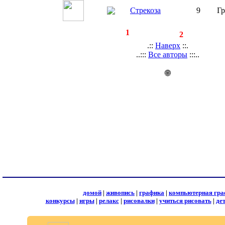
Стрекоза
9
Г
◄
·
1
►
страницы:
записей:
2
.::
Наверх
::.
..:::
Все авторы
:::..
🌐
домой
|
живопись
|
графика
|
компьютерная гра
конкурсы
|
игры
|
релакс
|
рисовалки
|
учиться рисовать
|
де