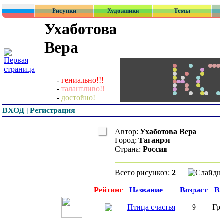
Рисунки
Художники
Темы
Ухаботова
Вера
-
гениально!!!
-
талантливо!!
-
достойно!
ВХОД | Регистрация
Автор:
Ухаботова Вера
Город:
Таганрог
Страна:
Россия
Всего рисунков:
2
Превью
Рейтинг
Название
Возраст
В
Птица счастья
9
Г