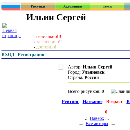
Рисунки
Художники
Темы
Ильин Сергей
-
гениально!!!
-
талантливо!!
-
достойно!
ВХОД | Регистрация
Автор:
Ильин Сергей
Город:
Ульяновск
Страна:
Россия
Всего рисунков:
0
Превью
Рейтинг
Название
Возраст
В
◄
►
страницы:
записей:
0
.::
Наверх
::.
..:::
Все авторы
:::..