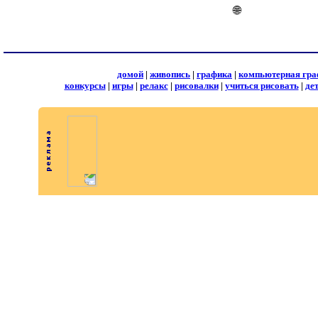
🌐
домой
|
живопись
|
графика
|
компьютерная гра
конкурсы
|
игры
|
релакс
|
рисовалки
|
учиться рисовать
|
де