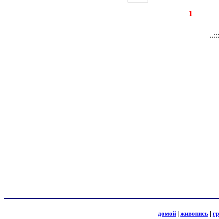
◄
·
1
►
страницы:
за
..:
домой
|
живопись
|
г