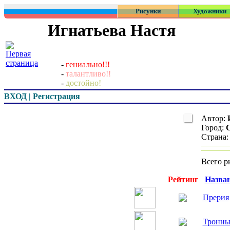
Рисунки
Художники
Игнатьева Настя
-
гениально!!!
-
талантливо!!
-
достойно!
ВХОД | Регистрация
Автор:
Город:
Страна
Всего р
Превью
Рейтинг
Назва
Прерия
Тронны