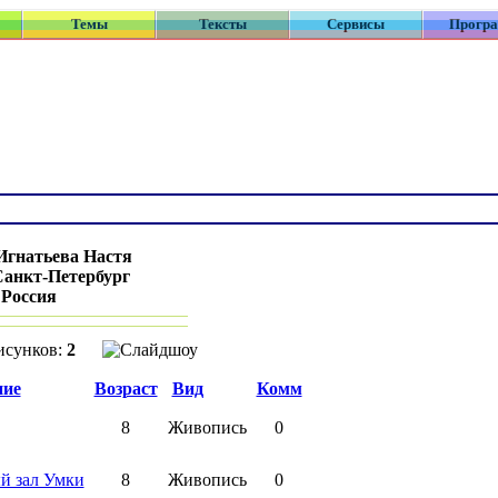
Темы
Тексты
Сервисы
Прогр
Игнатьева Настя
Санкт-Петербург
:
Россия
исунков:
2
ние
Возраст
Вид
Комм
8
Живопись
0
й зал Умки
8
Живопись
0