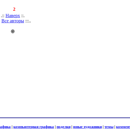
писей:
2
.::
Наверх
::.
::
Все авторы
:::..
🌐
рафика
|
компьютерная графика
|
поделки
|
юные художники
|
темы
|
коммен