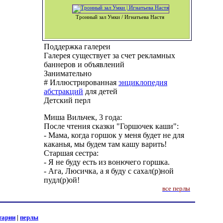
Тронный зал Умки / Игнатьева Настя
Поддержка галереи
Галерея существует за счет рекламных
баннеров и объявлений
Занимательно
# Иллюстрированная
энциклопедия
абстракций
для детей
Детский перл
Миша Вильчек, 3 года:
После чтения сказки "Горшочек каши":
- Мама, когда горшок у меня будет не для
каканья, мы будем там кашу варить!
Старшая сестра:
- Я не буду есть из вонючего горшка.
- Ага, Люсичка, а я буду с сахал(р)ной
пудл(р)ой!
все перлы
тарии
|
перлы