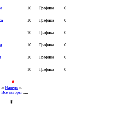
а
10
Графика
0
ка
10
Графика
0
10
Графика
0
и
10
Графика
0
т
10
Графика
0
10
Графика
0
писей:
8
.::
Наверх
::.
::
Все авторы
:::..
🌐