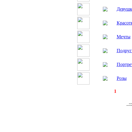
Девушк
Красот
Мечты
Подруг
Портре
Розы
◄
·
1
►
страницы:
за
..: