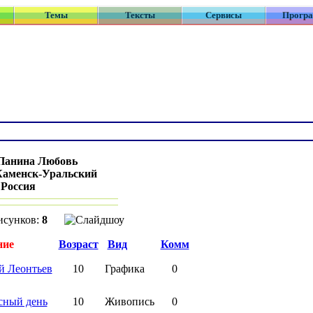
Темы
Тексты
Сервисы
Прогр
Панина Любовь
Каменск-Уральский
:
Россия
исунков:
8
ние
Возраст
Вид
Комм
й Леонтьев
10
Графика
0
сный день
10
Живопись
0