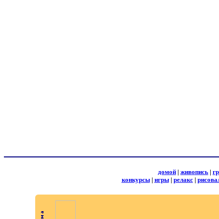
домой
|
живопись
|
г
конкурсы
|
игры
|
релакс
|
рисова