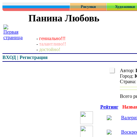
Рисунки
Художники
Панина Любовь
-
гениально!!!
-
талантливо!!
-
достойно!
ВХОД | Регистрация
Автор:
Город:
Страна
Всего р
Превью
Рейтинг
Назва
Валери
Воскре