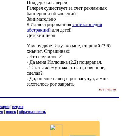
Поддержка галереи
Галерея существует за счет рекламных
баннеров и объявлений
Занимательно
# Иллюстрированная
энциклопедия
абстракций
для детей
Детский перл
У меня двое. Идут ко мне, старший (3,6)
хнычет. Спрашиваю:
- Что случилось?
- Да меня Иллюшка (2,2) поцарапал.
- Так ты ж ему тоже что-то, наверное,
сделал?
- Да, он мне палец в рот засунул, а мне
захотелось рот закрыть.
все перлы
тарии
|
перлы
ео
|
поиск
|
обратная связь