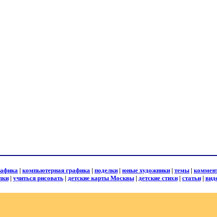
рафика
|
компьютерная графика
|
поделки
|
юные художники
|
темы
|
коммен
лки
|
учиться рисовать
|
детские карты Москвы
|
детские стихи
|
статьи
|
вид