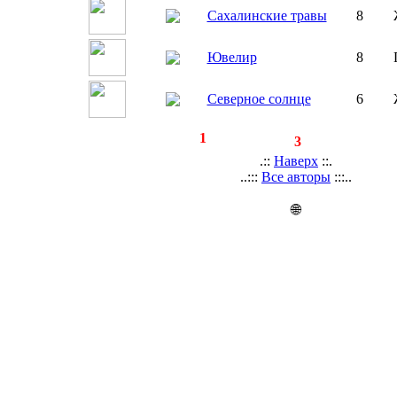
Сахалинские травы
8
Ювелир
8
Северное солнце
6
◄
·
1
►
страницы:
записей:
3
.::
Наверх
::.
..:::
Все авторы
:::..
🌐