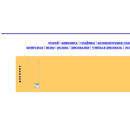
домой
|
живопись
|
графика
|
компьютерная гра
конкурсы
|
игры
|
релакс
|
рисовалки
|
учиться рисовать
|
де