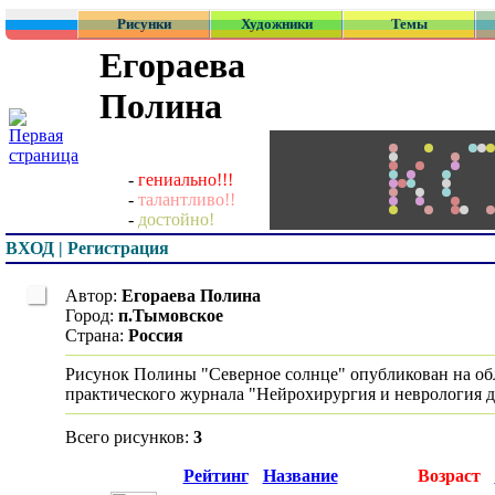
Рисунки
Художники
Темы
Егораева
Полина
-
гениально!!!
-
талантливо!!
-
достойно!
ВХОД | Регистрация
Автор:
Егораева Полина
Город:
п.Тымовское
Страна:
Россия
Рисунок Полины "Северное солнце" опубликован на об
практического журнала "Нейрохирургия и неврология де
Всего рисунков:
3
Превью
Рейтинг
Название
Возраст