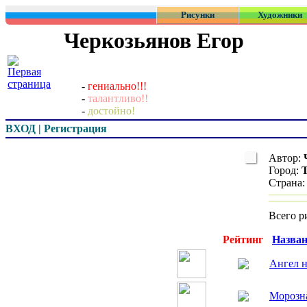
Рисунки
Художники
Черкозьянов Егор
-
гениально!!!
-
талантливо!!
-
достойно!
ВХОД | Регистрация
Автор:
Город:
Страна
Всего р
Превью
Рейтинг
Назван
Ангел н
Морозн