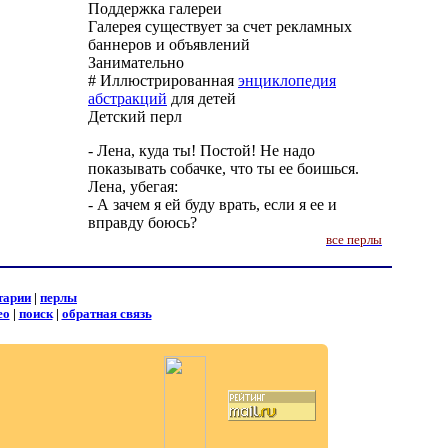
Поддержка галереи
Галерея существует за счет рекламных
баннеров и объявлений
Занимательно
# Иллюстрированная
энциклопедия
абстракций
для детей
Детский перл
- Лена, куда ты! Постой! Не надо
показывать собачке, что ты ее боишься.
Лена, убегая:
- А зачем я ей буду врать, если я ее и
вправду боюсь?
все перлы
тарии
|
перлы
ео
|
поиск
|
обратная связь