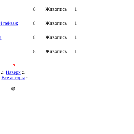
8
Живопись
1
й пейзаж
8
Живопись
1
и
8
Живопись
1
а
8
Живопись
1
писей:
7
.::
Наверх
::.
::
Все авторы
:::..
🌐