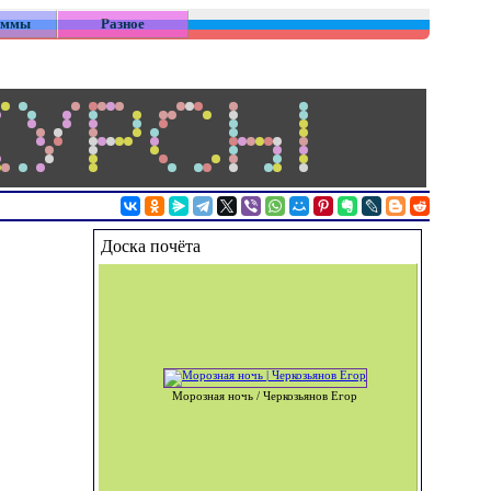
аммы
Разное
Доска почёта
Морозная ночь / Черкозьянов Егор