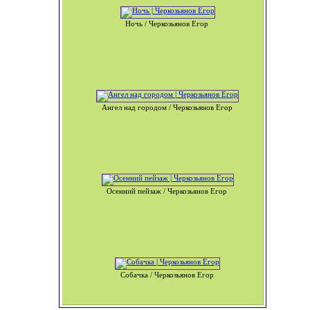
Ночь / Черкозьянов Егор
Ангел над городом / Черкозьянов Егор
Осенний пейзаж / Черкозьянов Егор
Собачка / Черкозьянов Егор