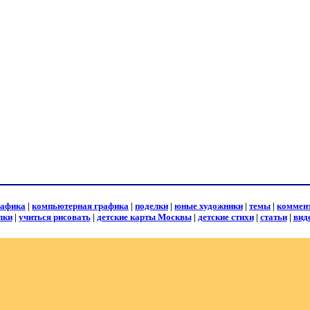
рафика
|
компьютерная графика
|
поделки
|
юные художники
|
темы
|
коммен
лки
|
учиться рисовать
|
детские карты Москвы
|
детские стихи
|
статьи
|
вид