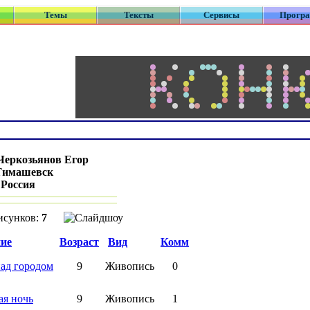
Темы
Тексты
Сервисы
Прогр
Черкозьянов Егор
Тимашевск
:
Россия
исунков:
7
ие
Возраст
Вид
Комм
ад городом
9
Живопись
0
ая ночь
9
Живопись
1