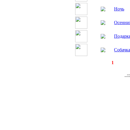
Ночь
Осенни
Подарк
Собачк
◄
·
1
►
страницы:
за
..: