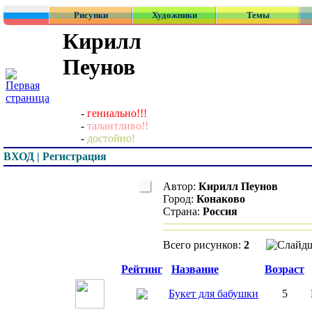
Рисунки
Художники
Темы
Кирилл
Пеунов
-
гениально!!!
-
талантливо!!
-
достойно!
ВХОД | Регистрация
Автор:
Кирилл Пеунов
Город:
Конаково
Страна:
Россия
Всего рисунков:
2
Превью
Рейтинг
Название
Возраст
Букет для бабушки
5