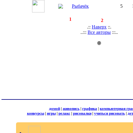
Рыбачёк
5
◄
·
1
►
страницы:
записей:
2
.::
Наверх
::.
..:::
Все авторы
:::..
🌐
домой
|
живопись
|
графика
|
компьютерная гра
конкурсы
|
игры
|
релакс
|
рисовалки
|
учиться рисовать
|
де