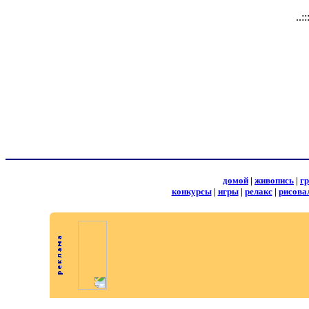
..:
домой
|
живопись
|
г
конкурсы
|
игры
|
релакс
|
рисова