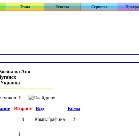
Темы
Тексты
Сервисы
Прогр
Воейкова Аня
Луганск
:
Украина
исунков:
1
ание
Возраст
Вид
Комм
8
Комп.Графика
2
аписей:
1