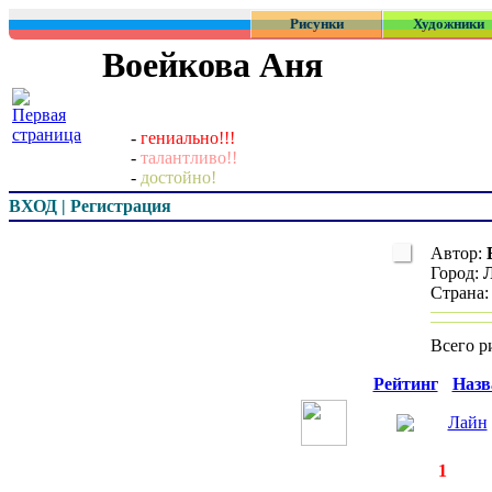
Рисунки
Художники
Воейкова Аня
-
гениально!!!
-
талантливо!!
-
достойно!
ВХОД | Регистрация
Автор:
Город:
Страна
Всего р
Превью
Рейтинг
Назв
Лайн
◄
·
1
►
страницы:
з