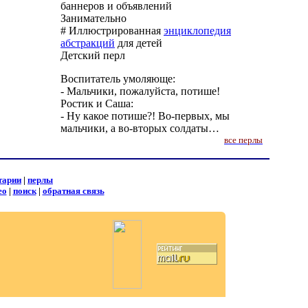
баннеров и объявлений
Занимательно
# Иллюстрированная
энциклопедия
абстракций
для детей
Детский перл
Воспитатель умоляюще:
- Мальчики, пожалуйста, потише!
Ростик и Саша:
- Ну какое потише?! Во-первых, мы
мальчики, а во-вторых солдаты…
все перлы
тарии
|
перлы
ео
|
поиск
|
обратная связь