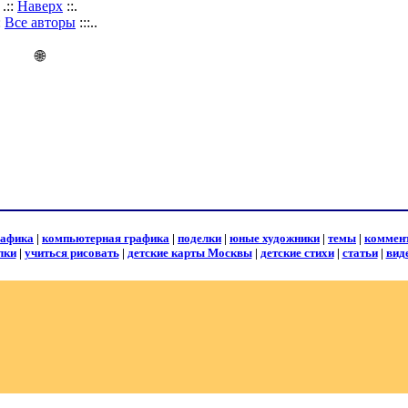
.::
Наверх
::.
::
Все авторы
:::..
🌐
рафика
|
компьютерная графика
|
поделки
|
юные художники
|
темы
|
коммен
лки
|
учиться рисовать
|
детские карты Москвы
|
детские стихи
|
статьи
|
вид