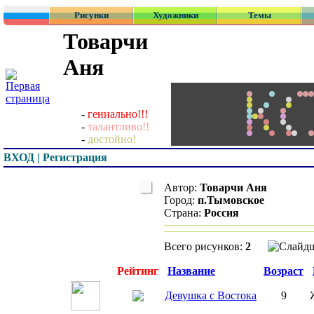
Рисунки
Художники
Темы
Товарчи
Аня
-
гениально!!!
-
талантливо!!
-
достойно!
ВХОД | Регистрация
Автор:
Товарчи Аня
Город:
п.Тымовское
Страна:
Россия
Всего рисунков:
2
Превью
Рейтинг
Название
Возраст
Девушка с Востока
9