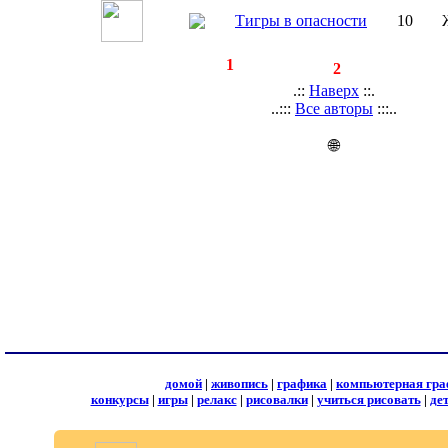
Тигры в опасности
10
◄
·
1
►
страницы:
записей:
2
.::
Наверх
::.
..:::
Все авторы
:::..
🌐
домой
|
живопись
|
графика
|
компьютерная гра
конкурсы
|
игры
|
релакс
|
рисовалки
|
учиться рисовать
|
де