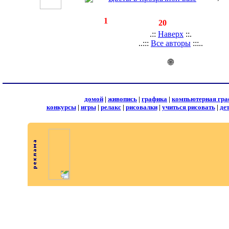
◄
·
1
►
страницы:
записей:
20
.::
Наверх
::.
..:::
Все авторы
:::..
🌐
домой
|
живопись
|
графика
|
компьютерная гра
конкурсы
|
игры
|
релакс
|
рисовалки
|
учиться рисовать
|
де