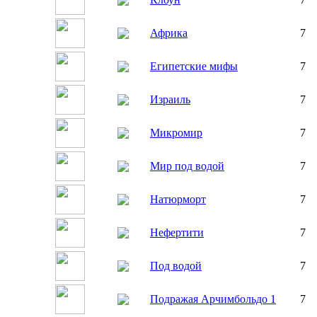
Африка
7
Египетские мифы
7
Израиль
7
Микромир
7
Мир под водой
7
Натюрморт
7
Нефертити
7
Под водой
7
Подражая Арчимбольдо 1
7