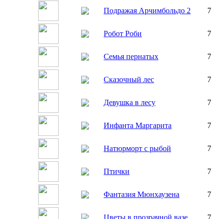
Подражая Арчимбольдо 2
7
Робот Роби
7
Семья пернатых
7
Сказочный лес
7
Девушка в лесу
7
Инфанта Маргарита
7
Натюрморт с рыбой
7
Птички
7
Фантазия Mюнхаузена
7
Цветы в прозрачной вазе
7