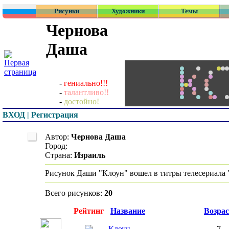
Рисунки
Художники
Темы
Чернова
Даша
-
гениально!!!
-
талантливо!!
-
достойно!
ВХОД | Регистрация
Автор:
Чернова Даша
Город:
Страна:
Израиль
Рисунок Даши "Клоун" вошел в титры телесериала 
Всего рисунков:
20
Превью
Рейтинг
Название
Возрас
Клоун
7