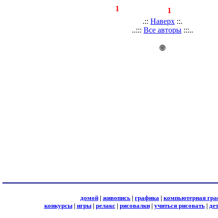
◄
·
1
►
страницы:
записей:
1
.::
Наверх
::.
..:::
Все авторы
:::..
🌐
домой
|
живопись
|
графика
|
компьютерная гра
конкурсы
|
игры
|
релакс
|
рисовалки
|
учиться рисовать
|
де