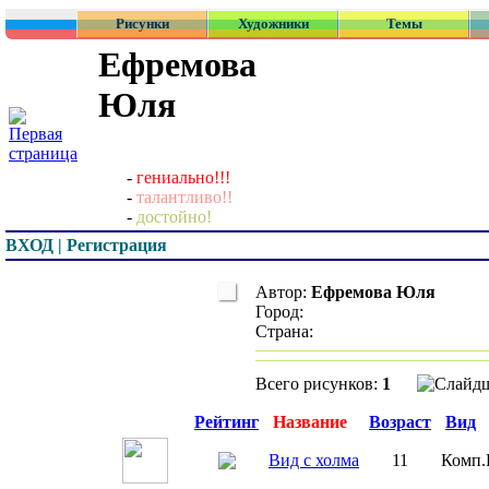
Рисунки
Художники
Темы
Ефремова
Юля
-
гениально!!!
-
талантливо!!
-
достойно!
ВХОД | Регистрация
Автор:
Ефремова Юля
Город:
Страна:
Всего рисунков:
1
Превью
Рейтинг
Название
Возраст
Вид
Вид с холма
11
Комп.