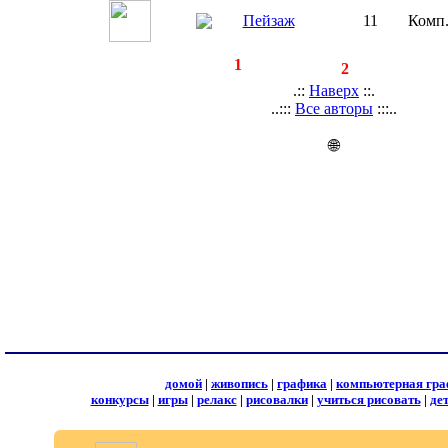
Пейзаж
11
Комп
◄
·
1
►
страницы:
записей:
2
.::
Наверх
::.
..:::
Все авторы
:::..
🌐
домой
|
живопись
|
графика
|
компьютерная гра
конкурсы
|
игры
|
релакс
|
рисовалки
|
учиться рисовать
|
де