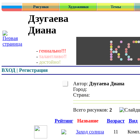
Рисунки
Художники
Темы
Дзугаева
Диана
-
гениально!!!
-
талантливо!!
-
достойно!
ВХОД | Регистрация
Автор:
Дзугаева Диана
Город:
Страна:
Всего рисунков:
2
Превью
Рейтинг
Название
Возраст
Вид
Заход солнца
11
Комп