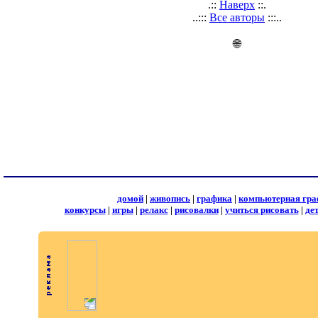
.::
Наверх
::.
..:::
Все авторы
:::..
🌐
домой
|
живопись
|
графика
|
компьютерная гра
конкурсы
|
игры
|
релакс
|
рисовалки
|
учиться рисовать
|
де