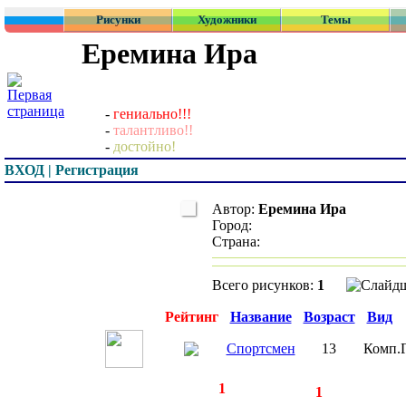
Рисунки
Художники
Темы
Еремина Ира
-
гениально!!!
-
талантливо!!
-
достойно!
ВХОД | Регистрация
Автор:
Еремина Ира
Город:
Страна:
Всего рисунков:
1
Превью
Рейтинг
Название
Возраст
Вид
Спортсмен
13
Комп.
◄
·
1
►
страницы:
записей:
1