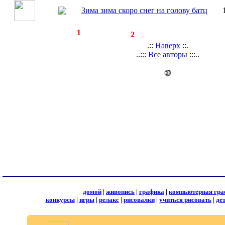
Зима зима скоро снег на голову батц
◄
·
1
►
страницы:
записей:
2
.::
Наверх
::.
..:::
Все авторы
:::..
🌐
домой
|
живопись
|
графика
|
компьютерная гра
конкурсы
|
игры
|
релакс
|
рисовалки
|
учиться рисовать
|
де