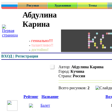
Рисунки
Художники
Темы
Абдулина
Карина
-
гениально!!!
-
талантливо!!
-
достойно!
ВХОД | Регистрация
Автор:
Абдулина Карина
Город:
Кучина
Страна:
Россия
Всего рисунков:
2
Превью
Рейтинг
Название
Воз
Балет