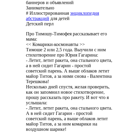
баннеров и объявлений
Занимательно
# Иллюстрированная
энциклопедия
абстракций
для детей
Детский перл
Про Тимошу-Тимофея рассказывает его
мама:
<< Комарики-космонавты >>
Тимоше 2 или 2,5 года. Выучили с ним
стихотворение про Юрия Гагарина:
- Летит, летит ракета, она стального цвета,
а в ней сидит Гагарин - простой
советский парень. А выше облаков летит
майор Титов, а за ними снова - Валентина
Терешкова!
Несколько дней спустя, желая проверить,
как он запомнил новое стихотворение,
прошу рассказать про ракету. И вот что я
услышала:
- Летит, летит ракета, она стального цвета.
А в ней сидит Гагарин - простой
советский парень, а выше облаков летит
майор Титов, а за ним комарики на
воздушном шарике!