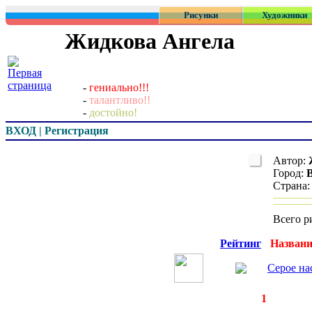
Рисунки
Художники
Жидкова Ангела
-
гениально!!!
-
талантливо!!
-
достойно!
ВХОД | Регистрация
Автор:
Город:
Страна
Всего р
Превью
Рейтинг
Названи
Серое на
◄
·
1
►
страницы:
запи