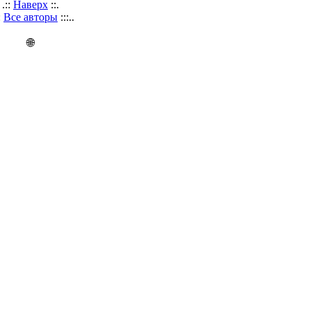
.::
Наверх
::.
::
Все авторы
:::..
🌐