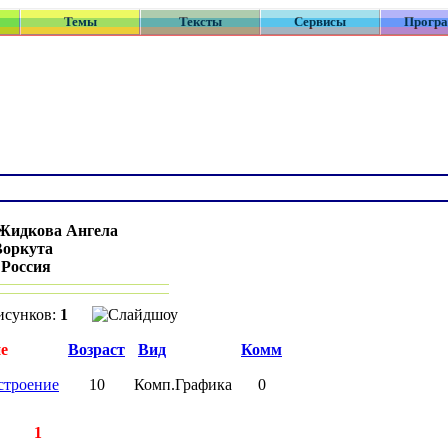
Темы
Тексты
Сервисы
Прогр
Жидкова Ангела
Воркута
:
Россия
исунков:
1
е
Возраст
Вид
Комм
строение
10
Комп.Графика
0
сей:
1