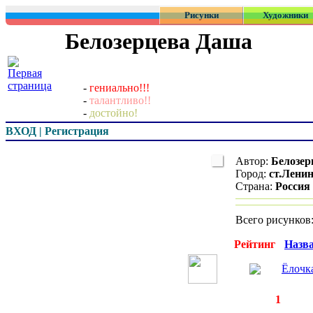
Рисунки
Художники
Белозерцева Даша
-
гениально!!!
-
талантливо!!
-
достойно!
ВХОД | Регистрация
Автор:
Белозер
Город:
ст.Лени
Страна:
Россия
Всего рисунков
Превью
Рейтинг
Назв
Ёлочк
◄
·
1
►
страницы:
з