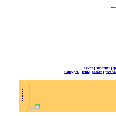
..:
домой
|
живопись
|
г
конкурсы
|
игры
|
релакс
|
рисова