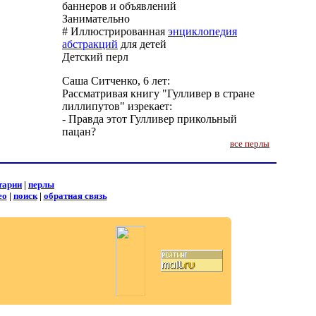
баннеров и объявлений
Занимательно
# Иллюстрированная
энциклопедия
абстракций
для детей
Детский перл
Саша Ситченко, 6 лет:
Рассматривая книгу "Гулливер в стране
лиллипутов" изрекает:
- Правда этот Гулливер прикольный
пацан?
все перлы
тарии
|
перлы
ео
|
поиск
|
обратная связь