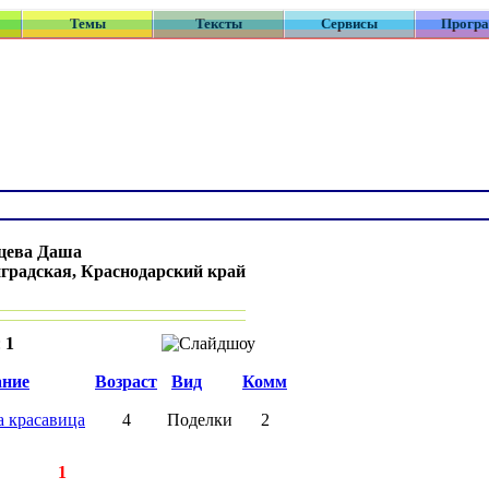
Темы
Тексты
Сервисы
Прогр
цева Даша
нградская, Краснодарский край
:
1
ание
Возраст
Вид
Комм
а красавица
4
Поделки
2
аписей:
1