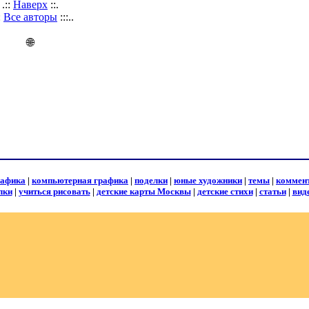
.::
Наверх
::.
::
Все авторы
:::..
🌐
рафика
|
компьютерная графика
|
поделки
|
юные художники
|
темы
|
коммен
лки
|
учиться рисовать
|
детские карты Москвы
|
детские стихи
|
статьи
|
вид