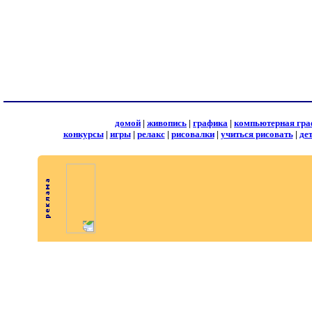
домой
|
живопись
|
графика
|
компьютерная гра
конкурсы
|
игры
|
релакс
|
рисовалки
|
учиться рисовать
|
де