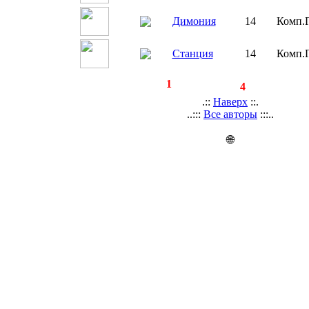
Димония
14
Комп.
Станция
14
Комп.
◄
·
1
►
страницы:
записей:
4
.::
Наверх
::.
..:::
Все авторы
:::..
🌐