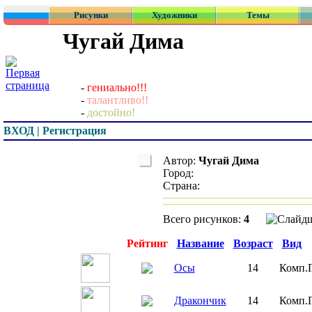
Рисунки
Художники
Темы
Чугай Дима
-
гениально!!!
-
талантливо!!
-
достойно!
ВХОД | Регистрация
Автор:
Чугай Дима
Город:
Страна:
Всего рисунков:
4
Превью
Рейтинг
Название
Возраст
Вид
Осы
14
Комп.
Дракончик
14
Комп.