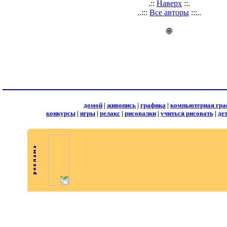
.::
Наверх
::.
..:::
Все авторы
:::..
🌐
домой
|
живопись
|
графика
|
компьютерная гра
конкурсы
|
игры
|
релакс
|
рисовалки
|
учиться рисовать
|
де