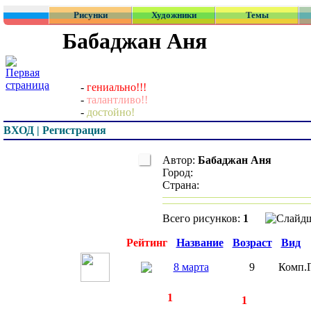
Рисунки
Художники
Темы
Бабаджан Аня
-
гениально!!!
-
талантливо!!
-
достойно!
ВХОД | Регистрация
Автор:
Бабаджан Аня
Город:
Страна:
Всего рисунков:
1
Превью
Рейтинг
Название
Возраст
Вид
8 марта
9
Комп.
◄
·
1
►
страницы:
записей:
1