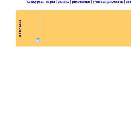
конкурсы
|
игры
|
релакс
|
рисовалки
|
учиться рисовать
|
де