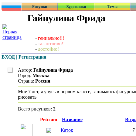
Рисунки
Художники
Темы
Гайнулина Фрида
-
гениально!!!
-
талантливо!!
-
достойно!
ВХОД | Регистрация
Автор:
Гайнулина Фрида
Город:
Москва
Страна:
Россия
Мне 7 лет, я учусь в первом классе, занимаюсь фигурн
рисовать
Всего рисунков:
2
Превью
Рейтинг
Название
Возр
Каток
7