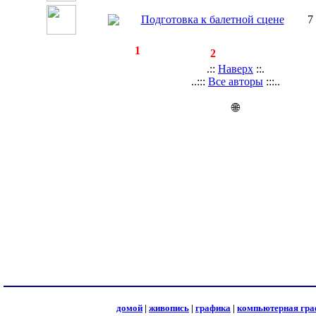
Подготовка к балетной сцене
7
◄
·
1
►
страницы:
записей:
2
.::
Наверх
::.
..:::
Все авторы
:::..
🌐
домой
|
живопись
|
графика
|
компьютерная гра