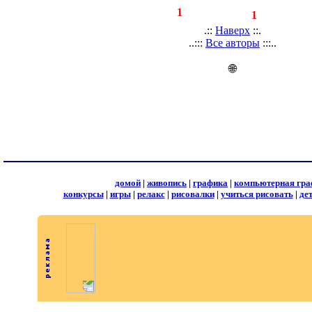
◄
·
1
►
страницы:
записей:
1
.::
Наверх
::.
..:::
Все авторы
:::..
🌐
домой
|
живопись
|
графика
|
компьютерная гра
конкурсы
|
игры
|
релакс
|
рисовалки
|
учиться рисовать
|
де