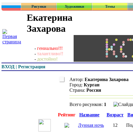
Рисунки
Художники
Темы
Екатерина
Захарова
-
гениально!!!
-
талантливо!!
-
достойно!
ВХОД | Регистрация
Автор:
Екатерина Захарова
Город:
Курган
Страна:
Россия
Всего рисунков:
1
Превью
Рейтинг
Название
Возраст
Ви
Лунная ночь
12
По