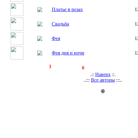
Платье в розах
1
Свадьба
1
Фея
1
Фея дня и ночи
1
◄
·
1
►
страницы:
записей:
6
.::
Наверх
::.
..:::
Все авторы
:::..
🌐