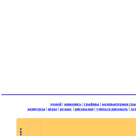
домой
|
живопись
|
графика
|
компьютерная гра
конкурсы
|
игры
|
релакс
|
рисовалки
|
учиться рисовать
|
де