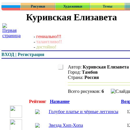
Рисунки
Художники
Темы
Куривская Елизавета
-
гениально!!!
-
талантливо!!
-
достойно!
ВХОД | Регистрация
Автор:
Куривская Елизавета
Город:
Тамбов
Страна:
Россия
Всего рисунков:
6
Превью
Рейтинг
Название
Воз
Голубое платье и чёрные леггинсы
1
Звезда Хип-Хопа
1